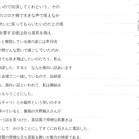
いので出演してくれという。その
のコロナ禍で大きな声で笑えなか
大いに笑ってもらいたいのだとの答
を愛する彼は自ら道具を揃え、
うと奮闘している彼の姿には常日頃
していたのか、
年間どんな思いで過ご
分でも吹き飛ばしたいのだろう。私も
快諾した。すると「なんか面白い話あいます
じ会場でご一緒しているので、説経節
る。面白い話といわれて、私は腕組み
をもらうことにした。
（チャリ）とか戯作という笑いのネタ
調べていると、飯能の大野鐵人さんが
いう話を見つけた。昔話風で滑稽な筋書きは
こして、かけることにしてすぐに白石さんに電話した。
熊襲の滑稽な立ち居振る舞いが魅力の神楽である。