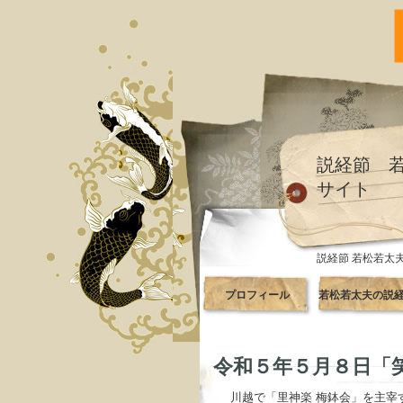
説経節 
サイト
説経節 若松若太
プロフィール
若松若太夫の説
遊
令和５年５月８日「笑
川越で「里神楽 梅鉢会」を主宰