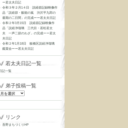
ー若太夫日記
令和３年２月1４日 説経節記録映像作
品「説経節・飯能の嵐 渋沢平九郎の
最期の二日間」の完成ーー若太夫日記
令和２年3月15日 説経節記録映像作
品「説経浄瑠璃 三代目・若松若太
夫 一声二節のわざ」の完成ーー若太
夫日記
令和２年1月18日 板橋区説経浄瑠璃
鑑賞会ーー若太夫日記
若太夫日記一覧
日記一覧
弟子投稿一覧
リンク
吾野まちづくりHP