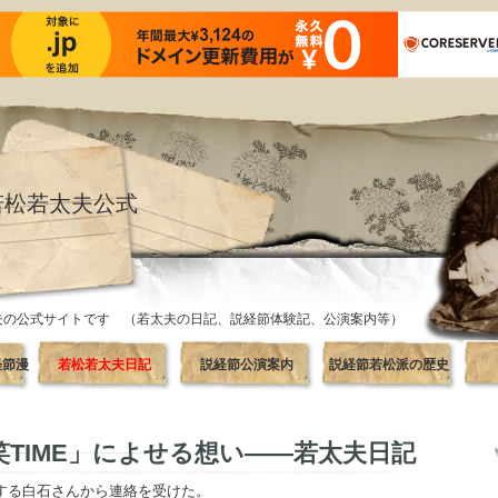
若松若太夫公式
夫の公式サイトです （若太夫の日記、説経節体験記、公演案内等）
経節漫
若松若太夫日記
説経節公演案内
説経節若松派の歴史
TIME」によせる想い――若太夫日記
する白石さんから連絡を受けた。