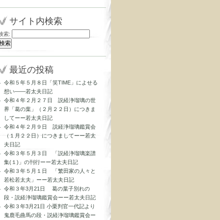
サイト内検索
検索:
最近の投稿
令和５年５月８日「笑TIME」によせる
想い――若太夫日記
令和４年２月２７日 説経浄瑠璃の世
界「葛の葉」（２月２２日）につきま
してーー若太夫日記
令和４年２月９日 説経浄瑠璃鑑賞会
（１月２２日）につきましてーー若太
夫日記
令和３年５月３日 「説経浄瑠璃楽譜
集(１)」の刊行ーー若太夫日記
令和３年５月１日 「繁田家の人々と
若松若太夫」ーー若太夫日記
令和３年3月21日 葛の葉子別れの
段・説経浄瑠璃鑑賞会ーー若太夫日記
令和３年3月21日 小栗判官一代記より
鬼鹿毛曲馬の段・説経浄瑠璃鑑賞会ー