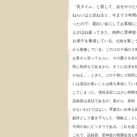
「笑タイム」と題して、会をやりた
ねらいはと訊ねると、今まで３年間
ったので、面白い会にしてお客様に
えがはね返ってきた。純粋に里神楽
お弟子を養成している。
伝統を繋ご
から敬服している。このコロナ禍の３
お客さん笑ってもらい、その憂さを自
同じ気持ちであるから、すぐに出演を
かねえ。」ときた。コロナ前に３回同
には哀話が多いことは彼も承知してい
してしまった。演目決定には少し時間
説経節は哀話であるが、昔から、茶利
がないわけではない。早速古い台本を
戯作として書き下ろした「狸献上」と
今回の会にピッタリである。これを起
これで、説経節、里神楽の熊襲征伐も