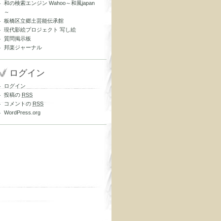
和の検索エンジン Wahoo～和風japan
～
板橋区立郷土芸能伝承館
現代影絵プロジェクト 写し絵
質問掲示板
邦楽ジャーナル
ログイン
ログイン
投稿の
RSS
コメントの
RSS
WordPress.org